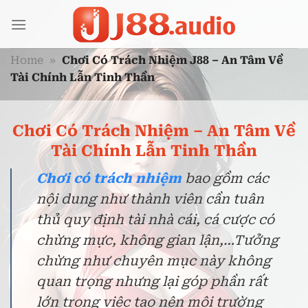
Skip
to
content
Home
»
Chơi Có Trách Nhiệm J88 – An Tâm Về
Tài Chính Lẫn Tinh Thần
Chơi Có Trách Nhiệm – An Tâm Về
Tài Chính Lẫn Tinh Thần
Chơi có trách nhiệm
bao gồm các
nội dung như thành viên cần tuân
thủ quy định tài nhà cái, cá cược có
chừng mực, không gian lận,…Tưởng
chừng như chuyên mục này không
quan trọng nhưng lại góp phần rất
lớn trong việc tạo nên môi trường