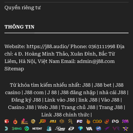
Quyền riêng tư
THÔNG TIN
Website:
https://j88.audio/
Phone: 0363111998 Địa
chỉ: 4 Đ. Hoàng Minh Thảo, Xuân Đỉnh, Bắc Từ
Liêm, Hà Nội, Việt Nam Email:
admin@j88.com
Sitemap
Từ khóa tìm kiếm nhiều nhất:
J88
| J88 bet | J88
casino | J88 com | J 88 | J88 đăng nhập | nhà cái J88 |
Đăng ký J88 | Link vào J88 | link J88 | Vào J88 |
Casino J88 | Web J88 | Trang chủ J88 | Trang J88 |
Link J88 chính thức |