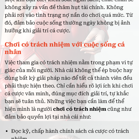
không xảy ra vấn đề thâm hụt tài chính. Không
phải rơi vào tình trạng nợ nần do chơi quá mức. Từ
đó, đảm bảo cuộc sống thường ngày không bị ảnh
hưởng khi giải trí cá cược.
Chơi có trách nhiệm với cuộc sống cá
nhân
Việc tham gia có trách nhiệm nằm trong phạm vi tự
giác của mỗi người. Nhà cái không thể ép buộc hay
dùng bất kỳ giải pháp nào để tất cả thành viên đều
phải thực hiện theo. Chỉ cần hiểu rõ lợi ích khi chơi
cá cược văn minh, đúng mục đích giải trí, tự khắc
bạn sẽ tuân thủ. Những việc bạn cần làm để thể
hiện mình là người
chơi có trách nhiệm
cũng như
đảm bảo quyền lợi tại nhà cái như:
Đọc kỹ, chấp hành chính sách cá cược có trách
nhiệm.