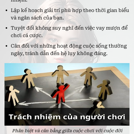
Lập kế hoạch giải trí phù hợp theo thời gian biểu
và ngân sách của bạn.
Tuyệt đối không suy nghĩ đến việc vay mượn để
chơi cá cược.
Cân đối với những hoạt động cuộc sống thường
ngày, tránh dẫn đến hệ lụy không đáng.
Phân biệt và cân bằng giữa cuộc chơi với cuộc đời