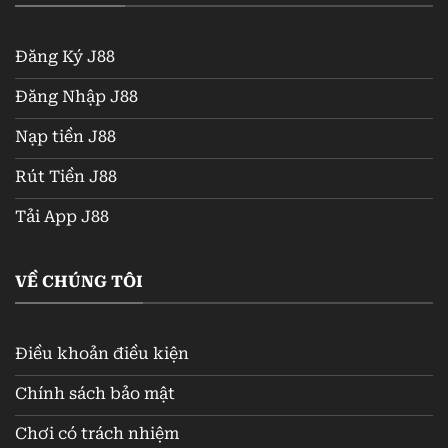
Đăng Ký J88
Đăng Nhập J88
Nạp tiền J88
Rút Tiền J88
Tải App J88
VỀ CHÚNG TÔI
Điều khoản điều kiện
Chính sách bảo mật
Chơi có trách nhiệm