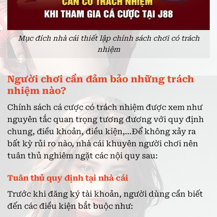
Mục đích nhà cái thiết lập chính sách chơi có trách
nhiệm
Người chơi cần đảm bảo những trách
nhiệm nào?
Chính sách cá cược có trách nhiệm
được xem như
nguyên tắc quan trọng tương đương với quy định
chung, điều khoản, điều kiện,…Để không xảy ra
bất kỳ rủi ro nào, nhà cái khuyên người chơi nên
tuân thủ nghiêm ngặt các nội quy sau:
Tuân thủ quy định tại nhà cái
Trước khi đăng ký tài khoản, người dùng cần biết
đến các điều kiện bắt buộc như: