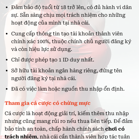
Đảm bảo độ tuổi từ 18 trở lên, có đủ hành vi dân
sự. Sẵn sàng chịu mọi trách nhiệm cho những
hoạt động của mình tại nhà cái.
Cung cấp thông tin tạo tài khoản thành viên
chính xác 100%, thuộc chính chủ người đăng ký
và còn hiệu lực sử dụng.
Chỉ được phép tạo 1 ID duy nhất.
Sở hữu tài khoản ngân hàng riêng, đứng tên
người đăng ký tại nhà cái.
Đã có việc làm hoặc nguồn thu nhập ổn định.
Tham gia cá cược có chừng mực
Cá cược là hoạt động giải trí, kiếm thêm thu nhập
nhưng cũng mang rủi ro nếu thua liên tiếp. Để đảm
bảo tính an toàn, chấp hành chính sách
chơi có
trách nhiệm
, nhà cái cần thành viên hợp tác tuân