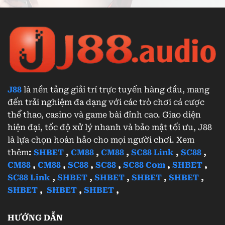
J88
là nền tảng giải trí trực tuyến hàng đầu, mang
đến trải nghiệm đa dạng với các trò chơi cá cược
thể thao, casino và game bài đỉnh cao. Giao diện
hiện đại, tốc độ xử lý nhanh và bảo mật tối ưu, J88
là lựa chọn hoàn hảo cho mọi người chơi.
Xem
thêm
:
SHBET
,
CM88
,
CM88
,
SC88 Link
,
SC88
,
CM88
,
CM88
,
SC88
,
SC88
,
SC88 Com
,
SHBET
,
SC88 Link
,
SHBET
,
SHBET
,
SHBET
,
SHBET
,
SHBET
,
SHBET
,
SHBET
,
HƯỚNG DẪN