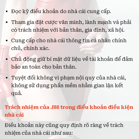
Đọc kỹ điều khoản do nhà cái cung cấp.
Tham gia đặt cược văn minh, lành mạnh và phải
có trách nhiệm với bản thân, gia đình, xã hội.
Cung cấp cho nhà cái thông tin cá nhân chính
chủ, chính xác.
Chủ động giữ bí mật dữ liệu về tài khoản để đảm
bảo an toàn cho bản thân.
Tuyệt đối không vi phạm nội quy của nhà cái,
không sử dụng phần mềm nhằm gian lận kết
quả.
Trách nhiệm của J88 trong điều khoản điều kiện
nhà cái
Điều khoản này cũng quy định rõ ràng về trách
nhiệm của nhà cái như sau: