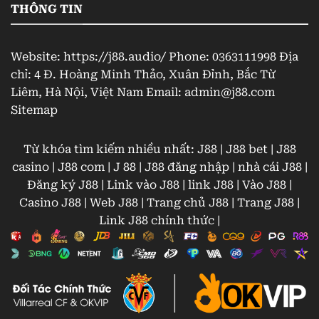
THÔNG TIN
Website:
https://j88.audio/
Phone: 0363111998 Địa
chỉ: 4 Đ. Hoàng Minh Thảo, Xuân Đỉnh, Bắc Từ
Liêm, Hà Nội, Việt Nam Email:
admin@j88.com
Sitemap
Từ khóa tìm kiếm nhiều nhất:
J88
| J88 bet | J88
casino | J88 com | J 88 | J88 đăng nhập | nhà cái J88 |
Đăng ký J88 | Link vào J88 | link J88 | Vào J88 |
Casino J88 | Web J88 | Trang chủ J88 | Trang J88 |
Link J88 chính thức |