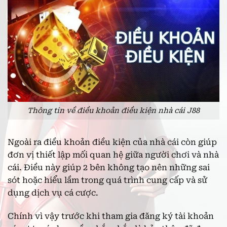
Thông tin về điều khoản điều kiện nhà cái J88
Ngoài ra điều khoản điều kiện của nhà cái còn giúp
đơn vị thiết lập mối quan hệ giữa người chơi và nhà
cái. Điều này giúp 2 bên không tạo nên những sai
sót hoặc hiểu lầm trong quá trình cung cấp và sử
dụng dịch vụ cá cược.
Chính vì vậy trước khi tham gia đăng ký tài khoản